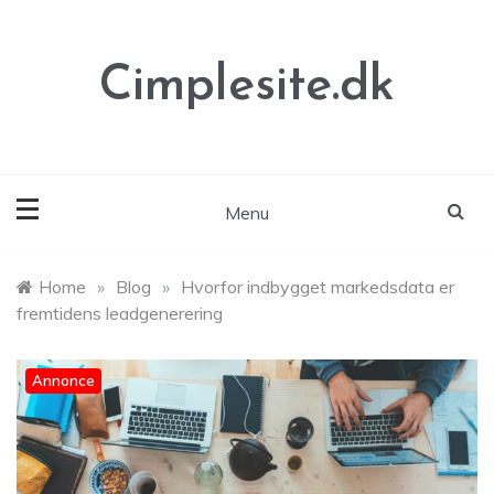
Skip
to
content
Cimplesite.dk
Menu
Home
»
Blog
»
Hvorfor indbygget markedsdata er
fremtidens leadgenerering
Annonce